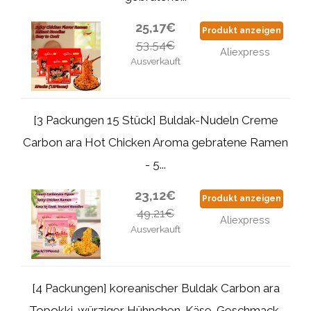
25,17€
Produkt anzeigen
53,54€
Aliexpress
Ausverkauft
[3 Packungen 15 Stück] Buldak-Nudeln Creme
Carbon ara Hot Chicken Aroma gebratene Ramen
- 5...
23,12€
Produkt anzeigen
49,21€
Aliexpress
Ausverkauft
[4 Packungen] koreanischer Buldak Carbon ara
Topokki-würziger Hühnchen-Käse-Geschmack,