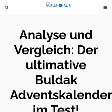
Zum
M
Inhalt
springen
Analyse und
Vergleich: Der
ultimative
Buldak
Adventskalende
im Test!