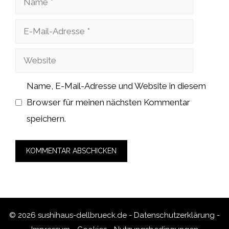
E-
Mail-
Website
Adresse
Name, E-Mail-Adresse und Website in diesem
Browser für meinen nächsten Kommentar
speichern.
© 2026 sushihaus-dellbrueck.de -
Datenschutzerklärung
-