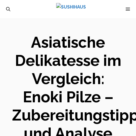
Zum
M
Inhalt
springen
Asiatische
Delikatesse im
Vergleich:
Enoki Pilze –
Zubereitungstip
und Analyse