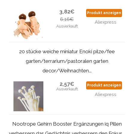
3,82€
Produkt anzeigen
6,16€
Aliexpress
Ausverkauft
20 stücke weiche miniatur Enoki pilze/fee
garten/terrarium/pastoralen garten
decor/Weihnachten...
2,57€
Produkt anzeigen
Ausverkauft
Aliexpress
Nootrope Gehirn Booster Ergänzungen iq Pillen
verbessern das Gedächtnis verbessern den Fokus...