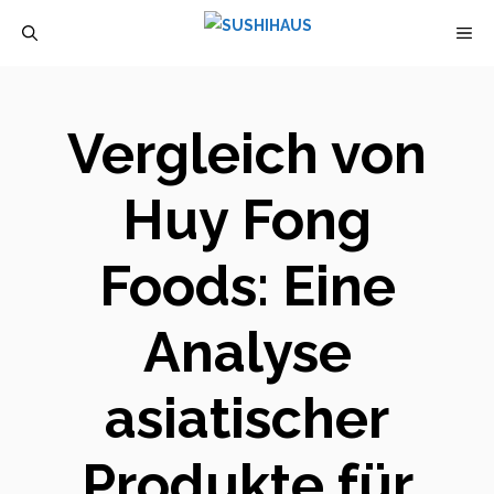
Zum
M
Inhalt
springen
Vergleich von
Huy Fong
Foods: Eine
Analyse
asiatischer
Produkte für