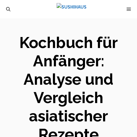
Zum
M
Inhalt
springen
Kochbuch für
Anfänger:
Analyse und
Vergleich
asiatischer
Rezepte