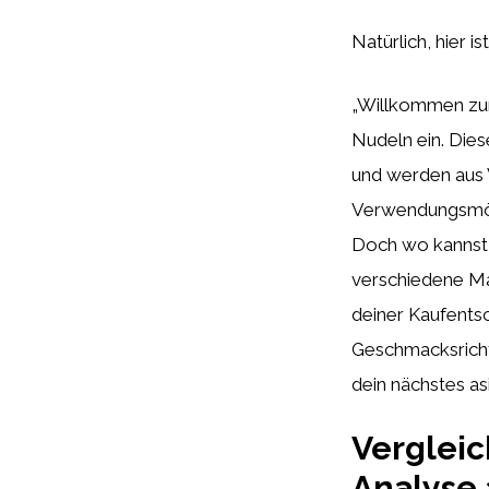
Natürlich, hier i
„Willkommen zurü
Nudeln ein. Dies
und werden aus W
Verwendungsmögl
Doch wo kannst
verschiedene Ma
deiner Kaufentsc
Geschmacksricht
dein nächstes as
Vergleic
Analyse 