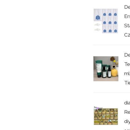
De
Er
St
C2,
De
Te
ml
Ti
di
Re
di