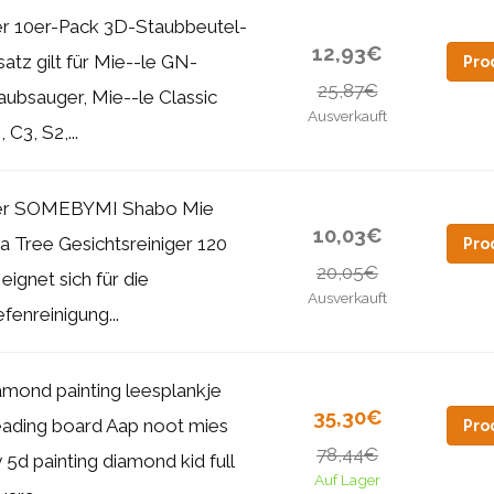
r 10er-Pack 3D-Staubbeutel-
12,93€
satz gilt für Mie--le GN-
Pro
25,87€
aubsauger, Mie--le Classic
Ausverkauft
 C3, S2,...
r SOMEBYMI Shabo Mie
10,03€
a Tree Gesichtsreiniger 120
Pro
20,05€
 eignet sich für die
Ausverkauft
efenreinigung...
amond painting leesplankje
35,30€
ading board Aap noot mies
Pro
78,44€
y 5d painting diamond kid full
Auf Lager