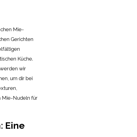
schen Mie-
schen Gerichten
lfältigen
tischen Küche.
werden wir
en, um dir bei
exturen,
 Mie-Nudeln für
: Eine