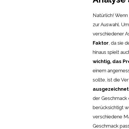
Natürlich! Wenn
zur Auswahl. Um
verschiedener As
Faktor
, da sie 
hinaus spielt au
wichtig, das P
einem angemesse
sollte, ist die 
ausgezeichnete
der Geschmack e
berücksichtigt w
verschiedene Ma
Geschmack pass