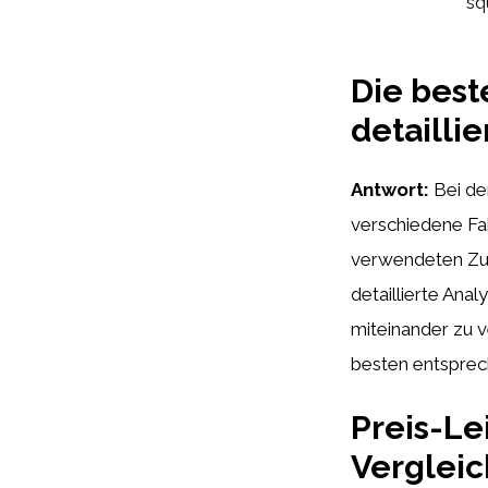
sq
Die best
detailli
Antwort:
Bei de
verschiedene Fak
verwendeten Zut
detaillierte Ana
miteinander zu 
besten entsprec
Preis-Le
Vergleic