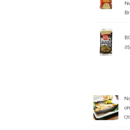
Nu
Br
BO
25
No
oh
(7