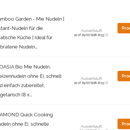
mboo Garden - Mie Nudeln |
stant-Nudeln für die
Pro
Ausverkauft
as of 29/07/2026 20:53
iatische Küche | Ideal für
bratene Nudeln...
OASIA Bio Mie Nudeln,
izennudeln ohne Ei, schnell
Pro
Ausverkauft
as of 29/07/2026 20:53
d einfach zubereitet,
getarisch (8 x...
IAMOND Quick Cooking
deln ohne Ei, schnelle
Pro
Ausverkauft