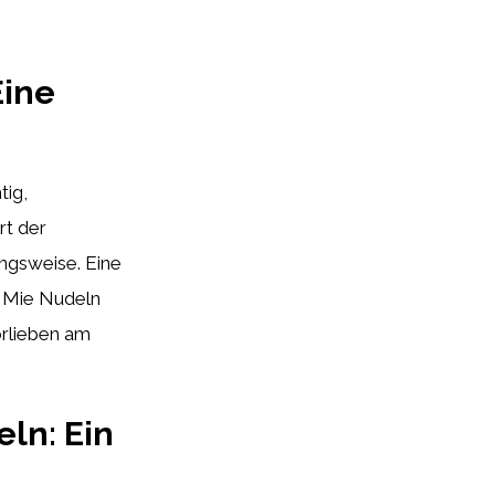
Eine
tig,
rt der
ngsweise. Eine
n Mie Nudeln
orlieben am
ln: Ein