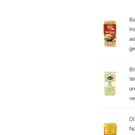
Ba
In
as
ge
BI
We
un
ve
D
Nu