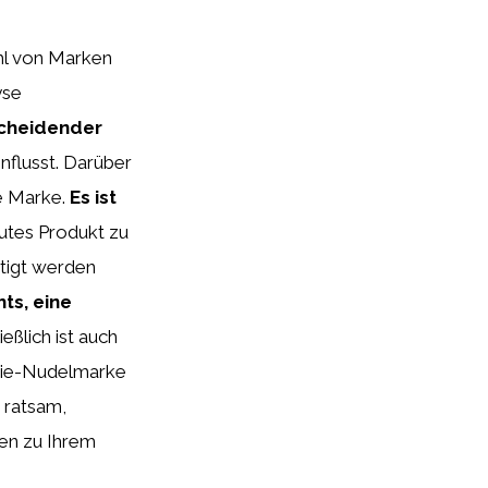
hl von Marken
yse
tscheidender
nflusst. Darüber
ne Marke.
Es ist
gutes Produkt zu
htigt werden
hts, eine
ließlich ist auch
 Mie-Nudelmarke
 ratsam,
en zu Ihrem