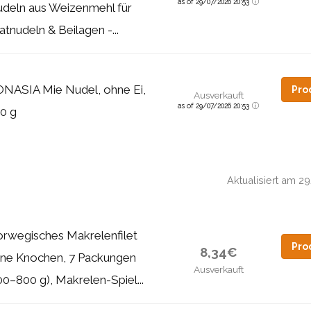
as of 29/07/2026 20:53
deln aus Weizenmehl für
atnudeln & Beilagen -...
NASIA Mie Nudel, ohne Ei,
Pro
Ausverkauft
as of 29/07/2026 20:53
0 g
Aktualisiert am 
rwegisches Makrelenfilet
Pro
8,34€
ne Knochen, 7 Packungen
Ausverkauft
00–800 g), Makrelen-Spiel...