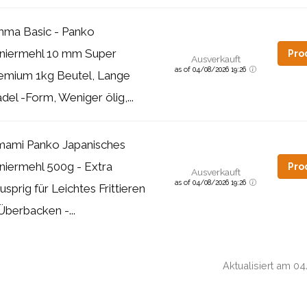
ma Basic - Panko
niermehl 10 mm Super
Pro
Ausverkauft
as of 04/08/2026 19:26
emium 1kg Beutel, Lange
del -Form, Weniger ölig,...
ami Panko Japanisches
niermehl 500g - Extra
Pro
Ausverkauft
as of 04/08/2026 19:26
usprig für Leichtes Frittieren
Überbacken -...
Aktualisiert am 