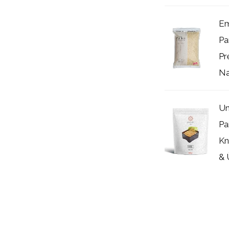
Em
Pa
Pr
Na
Um
Pa
Kn
& 