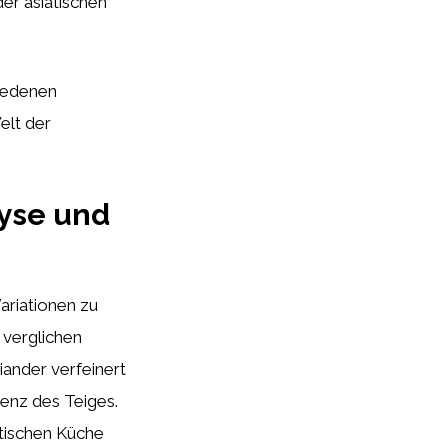
der asiatischen
hiedenen
elt der
lyse und
Variationen zu
verglichen
ander verfeinert
tenz des Teiges.
atischen Küche