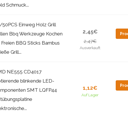
ld Schmuck...
/50PCS Einweg Holz Grill
2,45€
illen Bbq Werkzeuge Kochen
Pro
2,47€
 Freien BBQ Sticks Bambus
Ausverkauft
eße Grill...
MD NE555 CD4017
tierende blinkende LED-
Pro
1,12€
mponenten SMT LQFP44
Auf Lager
tübungsplatine
ektronische...