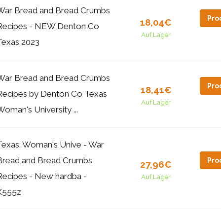
War Bread and Bread Crumbs
Pro
18,04€
Recipes - NEW Denton Co
Auf Lager
Texas 2023
War Bread and Bread Crumbs
Pro
18,41€
Recipes by Denton Co Texas
Auf Lager
Woman's University ...
Texas. Woman's Unive - War
Bread and Bread Crumbs
Pro
27,96€
Recipes - New hardba -
Auf Lager
X555z