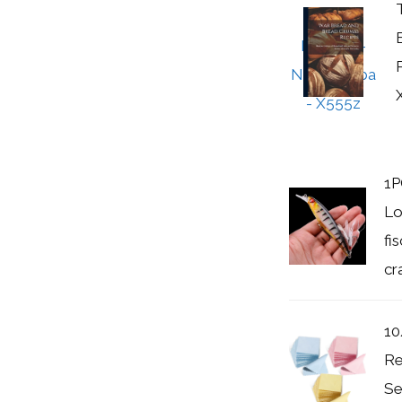
1P
Lo
fi
cra
10
Re
Se