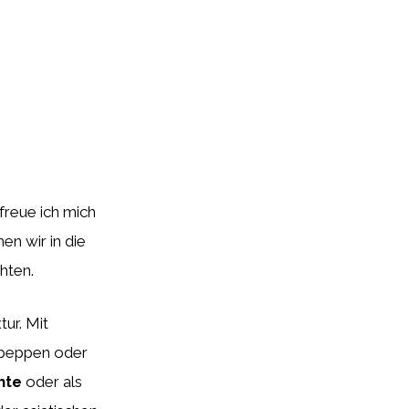
freue ich mich
en wir in die
hten.
tur. Mit
ufpeppen oder
hte
oder als