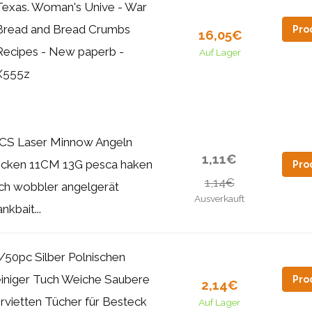
Texas. Woman's Unive - War
Bread and Bread Crumbs
Pro
16,05€
Recipes - New paperb -
Auf Lager
X555z
CS Laser Minnow Angeln
1,11€
cken 11CM 13G pesca haken
Pro
1,14€
sch wobbler angelgerät
Ausverkauft
nkbait...
/50pc Silber Polnischen
iniger Tuch Weiche Saubere
Pro
2,14€
rvietten Tücher für Besteck
Auf Lager