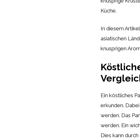
knusprige Kruste
Küche.
In diesem Artik
asiatischen Länd
knusprigen Arome
Köstlich
Vergleic
Ein köstliches P
erkunden. Dabei
werden. Das Pan
werden. Ein wich
Dies kann durch