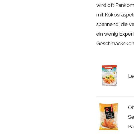
wird oft Pankome
mit Kokosraspel
spannend, die ve
ein wenig Experi
Geschmackskomb
Le
Ob
Se
Pa