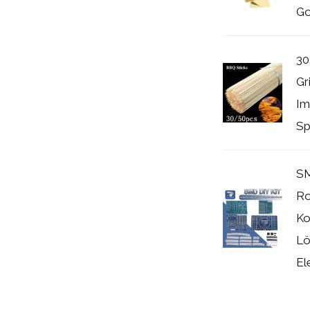
Go
30
Gr
Im
Spi
S
Ro
Ko
Lö
El