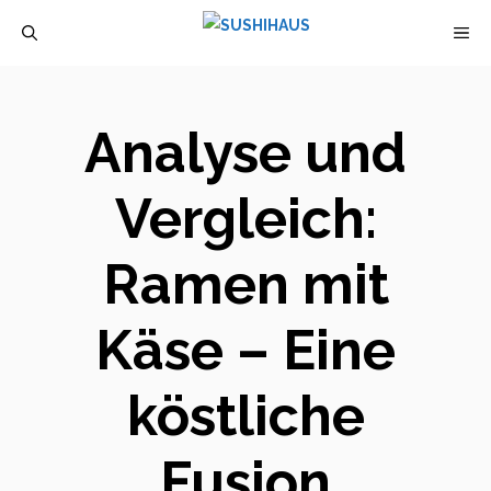
Zum
M
Inhalt
springen
Analyse und
Vergleich:
Ramen mit
Käse – Eine
köstliche
Fusion