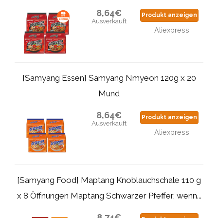
8,64€
Produkt anzeigen
Ausverkauft
Aliexpress
[Samyang Essen] Samyang Nmyeon 120g x 20
Mund
8,64€
Produkt anzeigen
Ausverkauft
Aliexpress
[Samyang Food] Maptang Knoblauchschale 110 g
x 8 Öffnungen Maptang Schwarzer Pfeffer, wenn...
8,74€