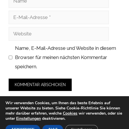
E-
Mail-
Website
Adresse
Name, E-Mail-Adresse und Website in diesem
Browser für meinen nächsten Kommentar
speichern.
Wir verwenden Cookies, um Ihnen das beste Erlebnis auf
unserer Website zu bieten.
Siehe Cookie-Richtlinie
Sie können
mehr darüber erfahren, welche
Cookies
wir verwenden, oder sie
unter
Einstellungen
deaktivieren.
© 2026 sushihaus-dellbrueck.de -
Datenschutzerklärung
-
Impressum
-
Cookies
-
Nutzungsbedingungen