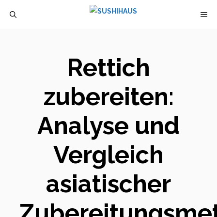
Zum
M
Inhalt
springen
Rettich
zubereiten:
Analyse und
Vergleich
asiatischer
Zubereitungsme