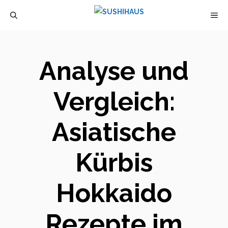
Zum
M
Inhalt
springen
Analyse und
Vergleich:
Asiatische
Kürbis
Hokkaido
Rezepte im