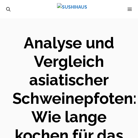
Zum
M
Inhalt
springen
Analyse und
Vergleich
asiatischer
Schweinepfoten:
Wie lange
kochen für das