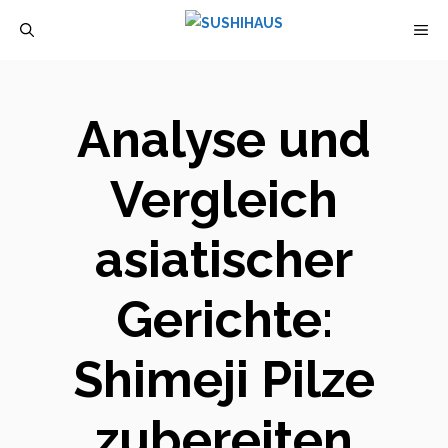
Zum
M
Inhalt
springen
Analyse und
Vergleich
asiatischer
Gerichte:
Shimeji Pilze
zubereiten