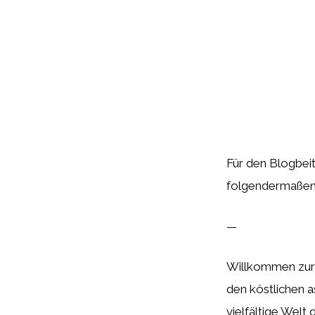
Für den Blogbei
folgendermaßen 
—
Willkommen zurü
den köstlichen a
vielfältige Wel