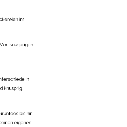
ckereien im
. Von knusprigen
terschiede in
 knusprig,
Grüntees bis hin
 seinen eigenen