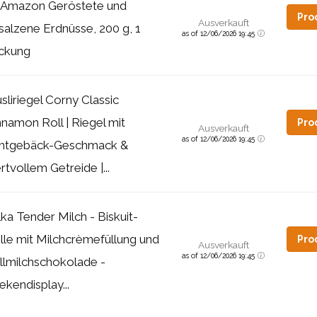
 Amazon Geröstete und
Pro
Ausverkauft
salzene Erdnüsse, 200 g, 1
as of 12/06/2026 19:45
ckung
sliriegel Corny Classic
nnamon Roll | Riegel mit
Pro
Ausverkauft
as of 12/06/2026 19:45
mtgebäck-Geschmack &
rtvollem Getreide |...
lka Tender Milch - Biskuit-
lle mit Milchcrèmefüllung und
Pro
Ausverkauft
as of 12/06/2026 19:45
llmilchschokolade -
ekendisplay...