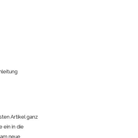
nleitung
ten Artikel ganz
 ein in die
nsam neue