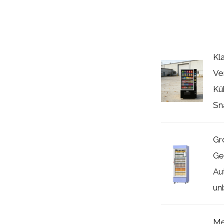
Kl
Ve
Kü
Sn
Gr
Ge
Au
un
Me