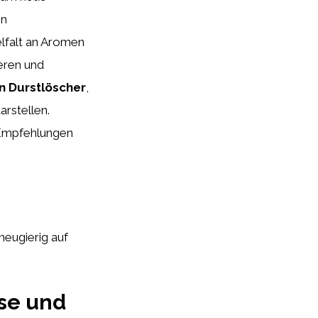
en
lfalt an Aromen
eren und
n Durstlöscher
,
arstellen.
n Empfehlungen
 neugierig auf
se und