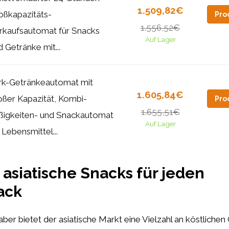
1.509,82€
oßkapazitäts-
Pro
1.556,52€
rkaufsautomat für Snacks
Auf Lager
d Getränke mit...
rk-Getränkeautomat mit
1.605,84€
oßer Kapazität, Kombi-
Pro
1.655,51€
ßigkeiten- und Snackautomat
Auf Lager
 Lebensmittel...
 asiatische Snacks für jeden
ack
ber bietet der asiatische Markt eine Vielzahl an köstlichen