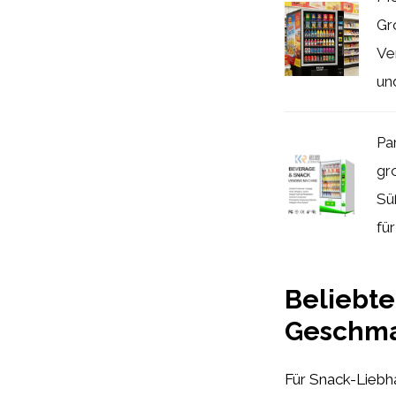
Gr
Ve
un
Pa
gr
Sü
für
Beliebte
Geschm
Für Snack-Liebha