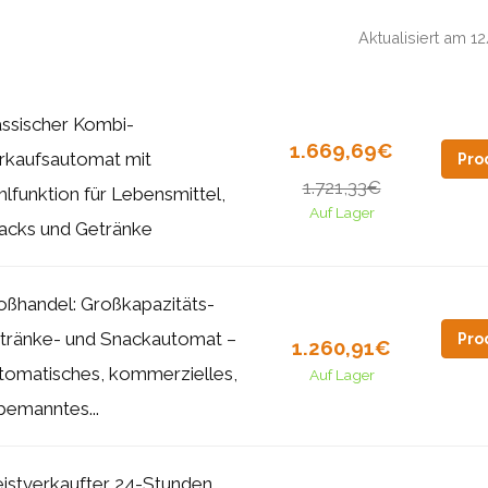
Aktualisiert am 
assischer Kombi-
1.669,69€
rkaufsautomat mit
Pro
1.721,33€
hlfunktion für Lebensmittel,
Auf Lager
acks und Getränke
oßhandel: Großkapazitäts-
tränke- und Snackautomat –
Pro
1.260,91€
tomatisches, kommerzielles,
Auf Lager
bemanntes...
istverkaufter 24-Stunden