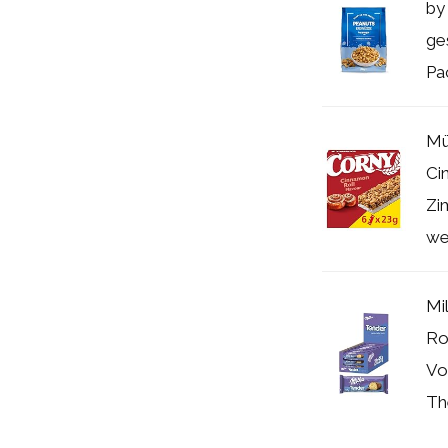
by
ge
Pa
Mü
Ci
Zi
we
Mi
Ro
Vo
Th