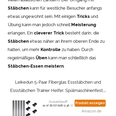
Stäbchen
kann für westliche Besucher anfangs
etwas ungewohnt sein. Mit einigen
Tricks
und
Übung kann man jedoch schnell
Meisterung
erlangen. Ein
cleverer Trick
besteht darin, die
Stäbchen
etwas näher an ihrem oberen Ende zu
halten, um mehr
Kontrolle
zu haben. Durch
regelmäßiges
Üben
kann man schließlich das
Stäbchen-Essen
meistern
.
Leikedun 5-Paar Fiberglas Essstäbchen und
Essstäbchen Trainer Helfer, Spülmaschinenfest,...
Ausverkauft
Produkt anzeigen
as of 26/07/2026 11:46
Amazon.de