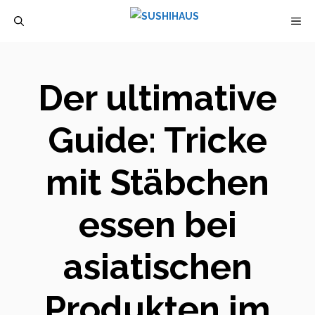
Zum
M
Inhalt
springen
Der ultimative
Guide: Tricke
mit Stäbchen
essen bei
asiatischen
Produkten im