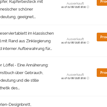
pfer, Kupferbesteck mit
Pro
Ausverkauft
as of 01/08/2026 18:00
inesischer schöner
deutung, geeignet...
eserviertablett im klassischen
Pro
Ausverkauft
il mit Rand aus Zinklegierung
as of 01/08/2026 18:00
d interner Aufbewahrung für...
r Löffel - Eine Annäherung:
nstbuch über Gebrauch,
Pro
Ausverkauft
as of 01/08/2026 18:00
deutung und die stille
thetik des...
rlen-Designbrett,