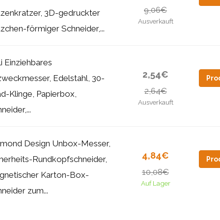
9,06€
zenkratzer, 3D-gedruckter
Ausverkauft
zchen-förmiger Schneider,...
i Einziehbares
2,54€
zweckmesser, Edelstahl, 30-
Pro
2,64€
d-Klinge, Papierbox,
Ausverkauft
neider,...
amond Design Unbox-Messer,
4,84€
herheits-Rundkopfschneider,
Pro
10,08€
gnetischer Karton-Box-
Auf Lager
neider zum...