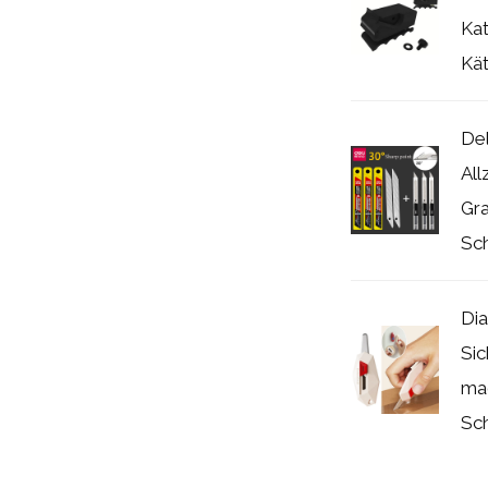
Kat
Kät
Del
All
Gra
Sch
Di
Sic
ma
Sch