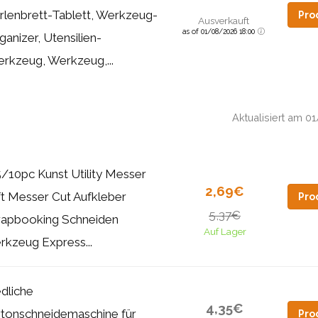
rlenbrett-Tablett, Werkzeug-
Pro
Ausverkauft
as of 01/08/2026 18:00
ganizer, Utensilien-
rkzeug, Werkzeug,...
Aktualisiert am 
/10pc Kunst Utility Messer
2,69€
ft Messer Cut Aufkleber
Pro
5,37€
rapbooking Schneiden
Auf Lager
kzeug Express...
dliche
4,35€
rtonschneidemaschine für
Pro