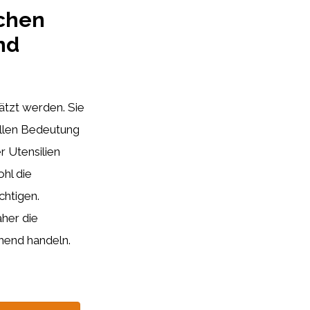
schen
nd
ätzt werden. Sie
rellen Bedeutung
 Utensilien
hl die
chtigen.
aher die
hend handeln.