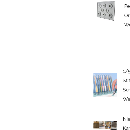
Pe
Or
We
1/5
Sti
Sc
Wer
Nie
Ka