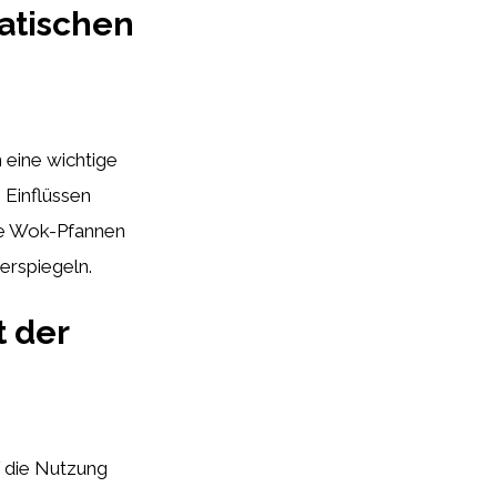
iatischen
n eine wichtige
 Einflüssen
wie Wok-Pfannen
erspiegeln.
t der
f die Nutzung