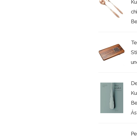
Ku
ch
Be
Te
St
un
De
Ku
Be
Äs
Pe