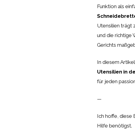
Funktion als ei
Schneidebrette
Utensilien trägt 
und die richtig
Gerichts maßgebl
In diesem Artike
Utensilien in d
für jeden passio
—
Ich hoffe, diese
Hilfe benötigst.