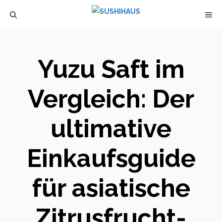
Zum
M
Inhalt
springen
Yuzu Saft im
Vergleich: Der
ultimative
Einkaufsguide
für asiatische
Zitrusfrucht-