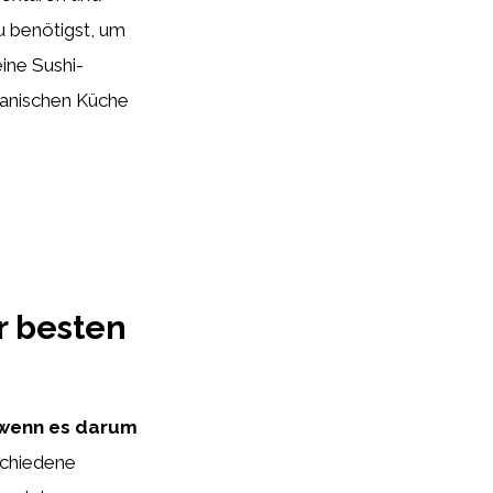
u benötigst, um
eine Sushi-
panischen Küche
r besten
 wenn es darum
schiedene