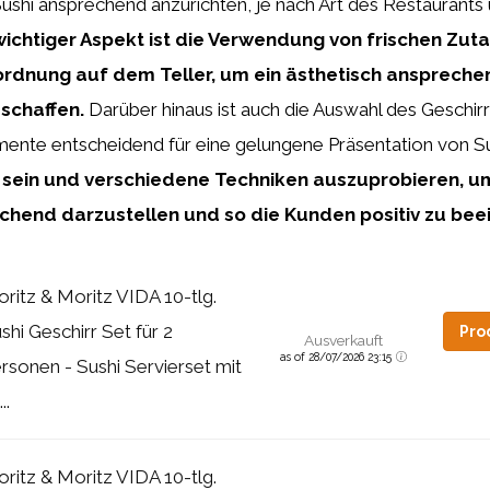
shi ansprechend anzurichten, je nach Art des Restaurants
wichtiger Aspekt ist die Verwendung von frischen Zut
ordnung auf dem Teller, um ein ästhetisch ansprech
schaffen.
Darüber hinaus ist auch die Auswahl des Geschir
ente entscheidend für eine gelungene Präsentation von Su
zu sein und verschiedene Techniken auszuprobieren, u
chend darzustellen und so die Kunden positiv zu bee
ritz & Moritz VIDA 10-tlg.
shi Geschirr Set für 2
Pro
Ausverkauft
as of 28/07/2026 23:15
rsonen - Sushi Servierset mit
..
ritz & Moritz VIDA 10-tlg.