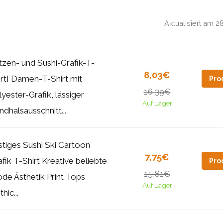
Aktualisiert am 
tzen- und Sushi-Grafik-T-
8,03€
irt] Damen-T-Shirt mit
Pro
16,39€
lyester-Grafik, lässiger
Auf Lager
ndhalsausschnitt...
stiges Sushi Ski Cartoon
7,75€
afik T-Shirt Kreative beliebte
Pro
15,81€
de Ästhetik Print Tops
Auf Lager
hic...