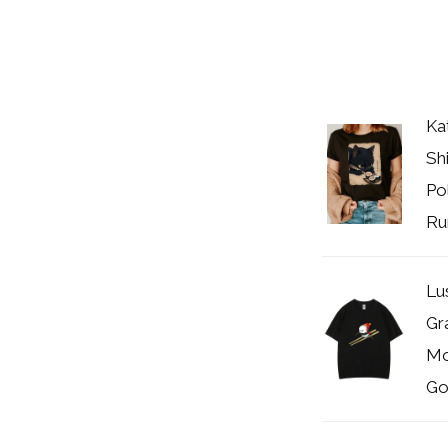
Ka
Sh
Po
Ru
Lu
Gr
Mo
Got