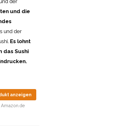
 und der
aten und die
endes
rs und der
shi.
Es lohnt
m das Sushi
indrucken.
dukt anzeigen
Amazon.de