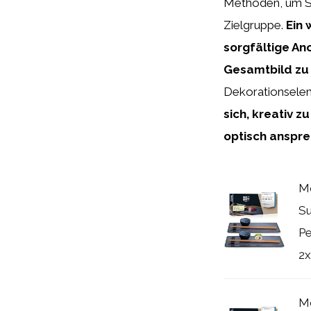
Methoden, um Su
Zielgruppe.
Ein 
sorgfältige An
Gesamtbild zu 
Dekorationselem
sich, kreativ 
optisch anspre
Mo
Su
Pe
2x.
Mo