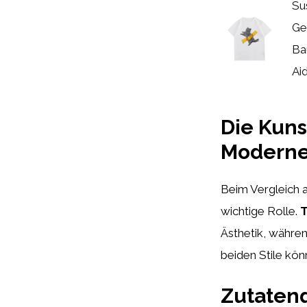
Su
Ge
Ba
Ai
Die Kuns
Modern
Beim Vergleich a
wichtige Rolle.
T
Ästhetik, währen
beiden Stile kön
Zutatenq