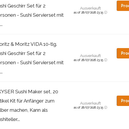
shi Geschirr Set für 2
Pro
Ausverkauft
as of 28/07/2026 23:15
rsonen - Sushi Servierset mit
..
ritz & Moritz VIDA 10-tlg.
shi Geschirr Set für 2
Pro
Ausverkauft
as of 28/07/2026 23:15
rsonen - Sushi Servierset mit
..
YSER Sushi Maker set, 20
tikel Kit für Anfänger zum
Pro
Ausverkauft
as of 28/07/2026 23:15
lber machen, Kann als
shiteller...