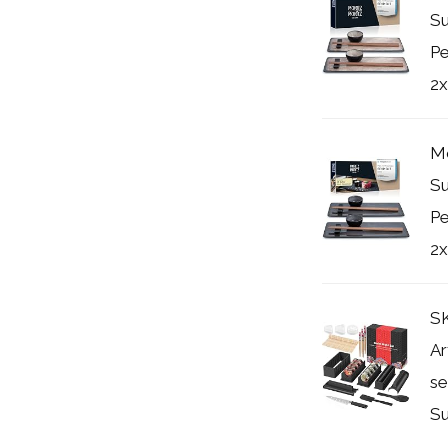
Su
Pe
2x.
Mo
Su
Pe
2x.
SK
Ar
se
Su